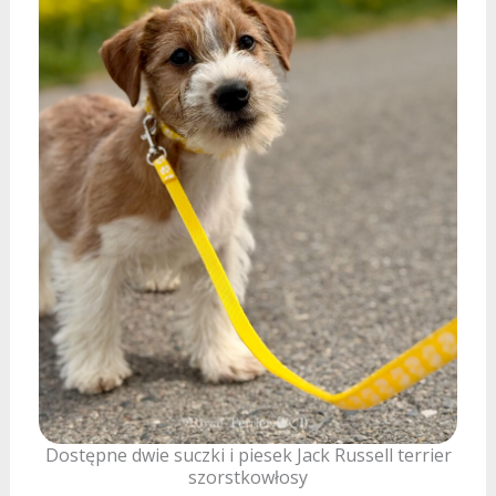
Dostępne dwie suczki i piesek Jack Russell terrier
szorstkowłosy