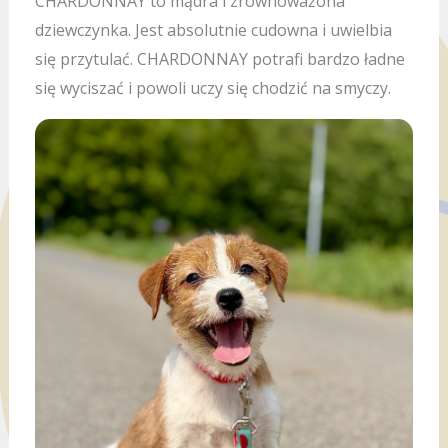
CHARDONNAY to mądra i zrównoważona
dziewczynka. Jest absolutnie cudowna i uwielbia
się przytulać. CHARDONNAY potrafi bardzo ładne
się wyciszać i powoli uczy się chodzić na smyczy.